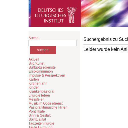
Suche:
Suchergebnis zu Suc
Leider wurde kein Art
Aktuell
Bild/Kunst
Bußgottesdienste
Erstkommunion
Impulse & Perspektiven
Karten
Kirchenjahr
Kinder
Krankenpastoral
Liturgie leben
Messfeier
Musik im Gottesdienst
Pastoralliturgische Hilfen
Pontifikale
Sinn & Gestalt
Spiritualität
Tagzeitenliturgie
Taufe | Firmung