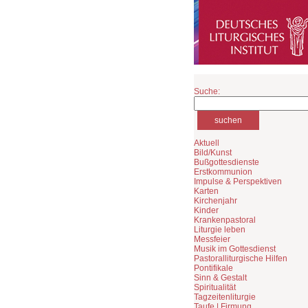
Suche:
Aktuell
Bild/Kunst
Bußgottesdienste
Erstkommunion
Impulse & Perspektiven
Karten
Kirchenjahr
Kinder
Krankenpastoral
Liturgie leben
Messfeier
Musik im Gottesdienst
Pastoralliturgische Hilfen
Pontifikale
Sinn & Gestalt
Spiritualität
Tagzeitenliturgie
Taufe | Firmung