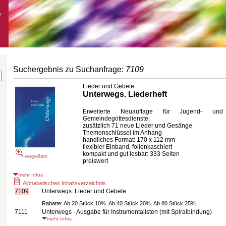
Suchergebnis zu Suchanfrage:
7109
Lieder und Gebete
Unterwegs. Liederheft
Erweiterte Neuauflage für Jugend- und
Gemeindegottesdienste.
zusätzlich 71 neue Lieder und Gesänge
Themenschlüssel im Anhang
handliches Format: 170 x 112 mm
flexibler Einband, folienkaschiert
kompakt und gut lesbar: 333 Seiten
vergrößern
preiswert
mehr Infos
Alphabetisches Inhaltsverzeichnis
7109
Unterwegs. Lieder und Gebete
Rabatte: Ab 20 Stück 10%. Ab 40 Stück 20%. Ab 80 Stück 25%.
7111
Unterwegs - Ausgabe für Instrumentalisten (mit Spiralbindung)
mehr Infos