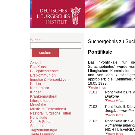
Suche:
Suchergebnis zu Suc
Pontifikale
Das "Pontifikale für d
Aktuell
Sprachgebietes" wurde von 
Bild/Kunst
Liturgischen Kommissionen
Bußgottesdienste
und von den zuständigen
Erstkommunion
approbiert; die Konfirmier
Impulse & Perspektiven
19.05.1993.
Karten
Kirchenjahr
mehr Infos
Kinder
7101
Pontifikale I:
Die W
Krankenpastoral
Diakone
Liturgie leben
mehr Infos
Messfeier
7102
Pontifikale II:
Die 
Musik im Gottesdienst
Jungfrauenweihe
Pastoralliturgische Hilfen
mehr Infos
Pontifikale
7103
Pontifikale III:
Die 
Sinn & Gestalt
Aufnahme unter d
Spiritualität
NICHT LIEFERB
Tagzeitenliturgie
mehr Infos
Taufe | Firmung