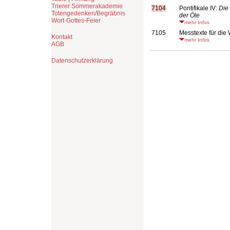
Trierer Sommerakademie
7104
Pontifikale IV:
Die
Totengedenken/Begräbnis
der Öle
Wort-Gottes-Feier
mehr Infos
7105
Messtexte für die
Kontakt
mehr Infos
AGB
Datenschutzerklärung