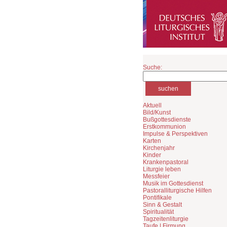
Suche:
Aktuell
Bild/Kunst
Bußgottesdienste
Erstkommunion
Impulse & Perspektiven
Karten
Kirchenjahr
Kinder
Krankenpastoral
Liturgie leben
Messfeier
Musik im Gottesdienst
Pastoralliturgische Hilfen
Pontifikale
Sinn & Gestalt
Spiritualität
Tagzeitenliturgie
Taufe | Firmung