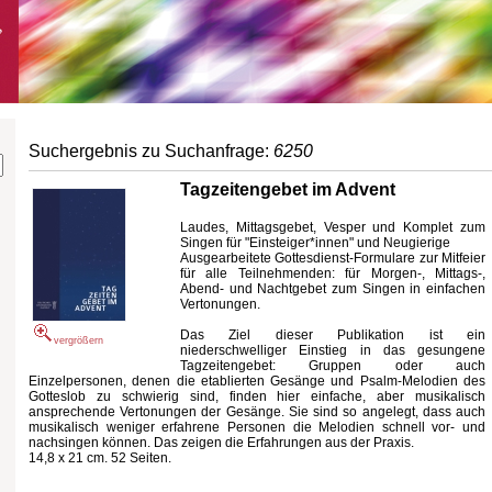
Suchergebnis zu Suchanfrage:
6250
Tagzeitengebet im Advent
Laudes, Mittagsgebet, Vesper und Komplet zum
Singen für "Einsteiger*innen" und Neugierige
Ausgearbeitete Gottesdienst-Formulare zur Mitfeier
für alle Teilnehmenden: für Morgen-, Mittags-,
Abend- und Nachtgebet zum Singen in einfachen
Vertonungen.
Das Ziel dieser Publikation ist ein
vergrößern
niederschwelliger Einstieg in das gesungene
Tagzeitengebet: Gruppen oder auch
Einzelpersonen, denen die etablierten Gesänge und Psalm-Melodien des
Gotteslob zu schwierig sind, finden hier einfache, aber musikalisch
ansprechende Vertonungen der Gesänge. Sie sind so angelegt, dass auch
musikalisch weniger erfahrene Personen die Melodien schnell vor- und
nachsingen können. Das zeigen die Erfahrungen aus der Praxis.
14,8 x 21 cm. 52 Seiten.