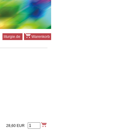
liturgie.de
Warenkorb
28,60
EUR