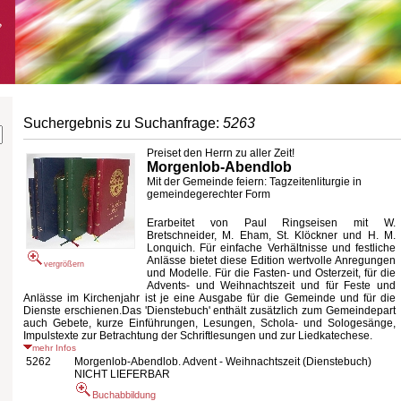
Suchergebnis zu Suchanfrage:
5263
Preiset den Herrn zu aller Zeit!
Morgenlob-Abendlob
Mit der Gemeinde feiern: Tagzeitenliturgie in
gemeindegerechter Form
Erarbeitet von Paul Ringseisen mit W.
Bretschneider, M. Eham, St. Klöckner und H. M.
Lonquich. Für einfache Verhältnisse und festliche
Anlässe bietet diese Edition wertvolle Anregungen
vergrößern
und Modelle. Für die Fasten- und Osterzeit, für die
Advents- und Weihnachtszeit und für Feste und
Anlässe im Kirchenjahr ist je eine Ausgabe für die Gemeinde und für die
Dienste erschienen.Das 'Dienstebuch' enthält zusätzlich zum Gemeindepart
auch Gebete, kurze Einführungen, Lesungen, Schola- und Sologesänge,
Impulstexte zur Betrachtung der Schriftlesungen und zur Liedkatechese.
mehr Infos
5262
Morgenlob-Abendlob. Advent - Weihnachtszeit (Dienstebuch)
NICHT LIEFERBAR
Buchabbildung