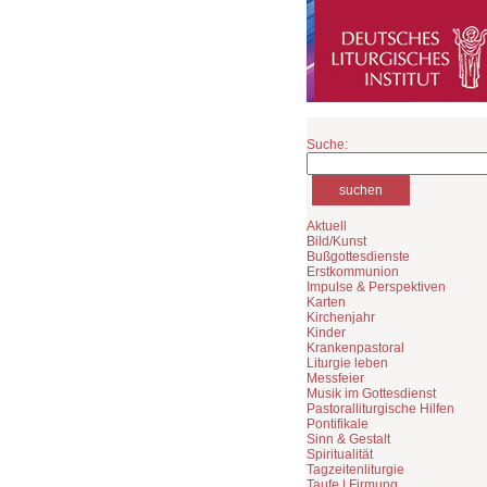
Suche:
Aktuell
Bild/Kunst
Bußgottesdienste
Erstkommunion
Impulse & Perspektiven
Karten
Kirchenjahr
Kinder
Krankenpastoral
Liturgie leben
Messfeier
Musik im Gottesdienst
Pastoralliturgische Hilfen
Pontifikale
Sinn & Gestalt
Spiritualität
Tagzeitenliturgie
Taufe | Firmung