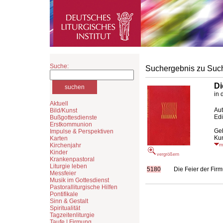
Suche:
Suchergebnis zu Suc
Di
in 
Aktuell
Au
Bild/Kunst
Edi
Bußgottesdienste
Erstkommunion
Ge
Impulse & Perspektiven
Kun
Karten
Kirchenjahr
m
Kinder
vergrößern
Krankenpastoral
Liturgie leben
5180
Die Feier der Fir
Messfeier
Musik im Gottesdienst
Pastoralliturgische Hilfen
Pontifikale
Sinn & Gestalt
Spiritualität
Tagzeitenliturgie
Taufe | Firmung